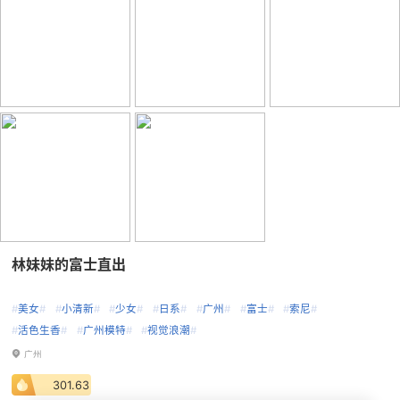
林妹妹的富士直出
#
美女
#
#
小清新
#
#
少女
#
#
日系
#
#
广州
#
#
富士
#
#
索尼
#
#
活色生香
#
#
广州模特
#
#
视觉浪潮
#
广州
301.63