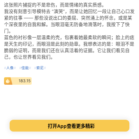
这张照片捕捉的不是悲伤，而是情绪的真实质感。
我没有刻意引导模特去 “演哭”，而是让她回忆一段让自己心口发
紧的往事 —— 那些没说出口的委屈、突然涌上的怀念，或是某
个深夜里的自我和解。当眼泪毫无防备地滑落时，我按下了快
门。
蓝色的衬衫像一层温柔的壳，包裹着她最柔软的瞬间；脸上的痣
是天生的印记，而眼泪是此刻的勋章。我想表达的是：眼泪不是
脆弱的证明，而是我们还在认真活着的证据。它让我们看见自
己，也让世界看见我们。
#
人像
#
#
佳能
#
#
索尼
#
183.15
打开App查看更多精彩