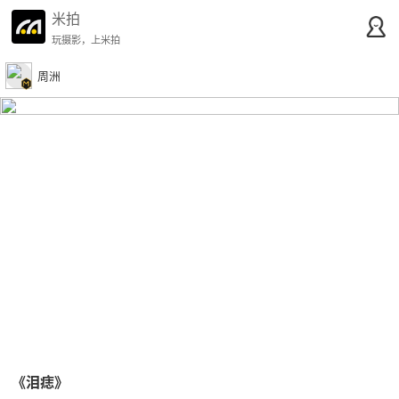
米拍
玩摄影，上米拍
周洲
《泪痣》