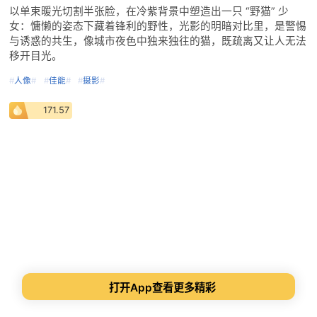
以单束暖光切割半张脸，在冷紫背景中塑造出一只 “野猫” 少
女：慵懒的姿态下藏着锋利的野性，光影的明暗对比里，是警惕
与诱惑的共生，像城市夜色中独来独往的猫，既疏离又让人无法
移开目光。
#
人像
#
#
佳能
#
#
摄影
#
171.57
打开App查看更多精彩