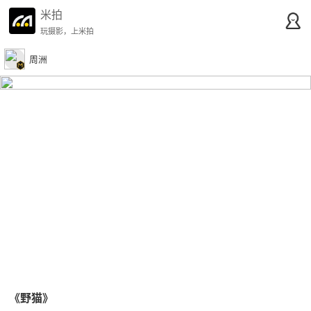
米拍
玩摄影，上米拍
周洲
《野猫》