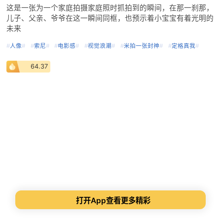
这是一张为一个家庭拍摄家庭照时抓拍到的瞬间，在那一刹那，
儿子、父亲、爷爷在这一瞬间同框，也预示着小宝宝有着光明的
未来
#
人像
#
#
索尼
#
#
电影感
#
#
视觉浪潮
#
#
米拍一张封神
#
#
定格真我
#
64.37
打开App查看更多精彩