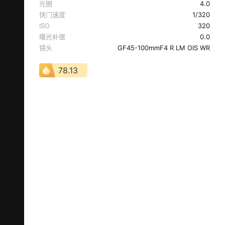
光圈
4.0
快门速度
1/320
ISO
320
曝光补偿
0.0
镜头
GF45-100mmF4 R LM OIS WR
78.13