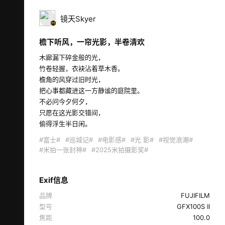
镜天Skyer
檐下听风，一帘光影，半卷清欢
木廊漏下碎金般的光，

竹卷轻握，衣袂沾着草木香。

檐角的风穿过旧时光，

把心事都藏进这一方静谧的庭院里。

不必问今夕何夕，

只愿在这光影交错间，

偷得浮生半日闲。  
#富士#
#巡城记#
#电影感#
#光 影#
#视觉浪潮#
#米拍一张封神#
#2025米拍摄影奖#
Exif信息
品牌
FUJIFILM
型号
GFX100S II
焦距
100.0