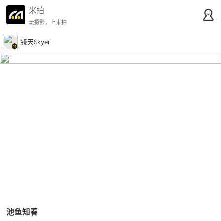
米拍
玩摄影，上米拍
镜天Skyer
池鱼知春