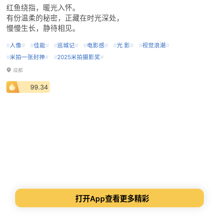
红鱼绕指，暖光入怀。
有份温柔的秘密，正藏在时光深处，
慢慢生长，静待相见。
#
人像
#
#
佳能
#
#
巡城记
#
#
电影感
#
#
光 影
#
#
视觉浪潮
#
#
米拍一张封神
#
#
2025米拍摄影奖
#
成都
99.34
打开App查看更多精彩