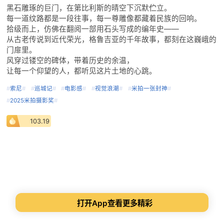
黑石雕琢的巨门，在第比利斯的晴空下沉默伫立。
每一道纹路都是一段往事，每一尊雕像都藏着民族的回响。
拾级而上，仿佛在翻阅一部用石头写成的编年史——
从古老传说到近代荣光，格鲁吉亚的千年故事，都刻在这巍峨的
门扉里。
风穿过镂空的碑体，带着历史的余温，
让每一个仰望的人，都听见这片土地的心跳。
#
索尼
#
#
巡城记
#
#
电影感
#
#
视觉浪潮
#
#
米拍一张封神
#
#
2025米拍摄影奖
#
103.19
打开App查看更多精彩