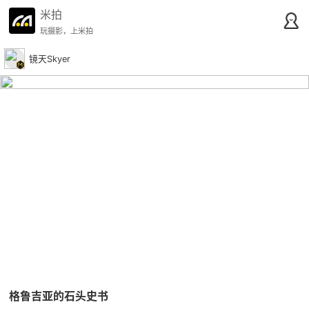
米拍
玩摄影，上米拍
镜天Skyer
格鲁吉亚的石头史书