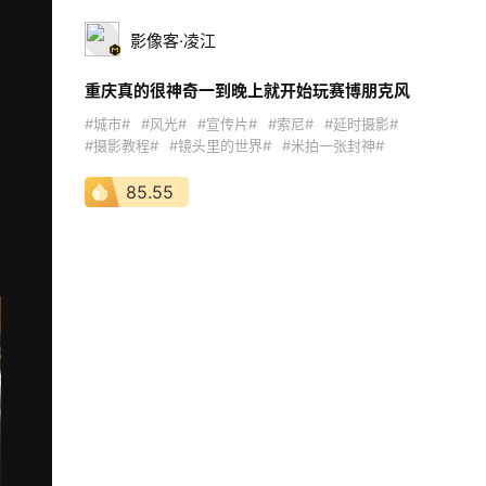
影像客·凌江
重庆真的很神奇一到晚上就开始玩赛博朋克风
#城市#
#风光#
#宣传片#
#索尼#
#延时摄影#
#摄影教程#
#镜头里的世界#
#米拍一张封神#
85.55