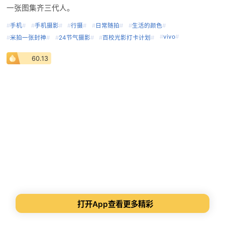
一张图集齐三代人。
#
手机
#
#
手机摄影
#
#
行摄
#
#
日常随拍
#
#
生活的颜色
#
#
vivo
#
#
米拍一张封神
#
#
24节气摄影
#
#
百校光影打卡计划
#
60.13
打开App查看更多精彩