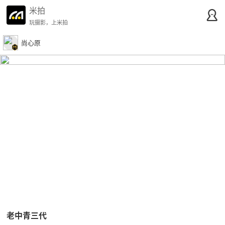
米拍
玩摄影，上米拍
尚心原
老中青三代