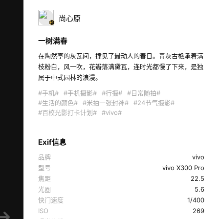
尚心原
一树满春
在陶然亭的灰瓦间，撞见了最动人的春日。青灰古檐承着满
枝粉白，风一吹，花瓣落满黛瓦，连时光都慢了下来，是独
属于中式园林的浪漫。 
#手机#
#手机摄影#
#行摄#
#日常随拍#
#生活的颜色#
#米拍一张封神#
#24节气摄影#
#百校光影打卡计划#
#vivo#
Exif信息
品牌
vivo
型号
vivo X300 Pro
焦距
22.5
光圈
5.6
快门速度
1/400
ISO
269