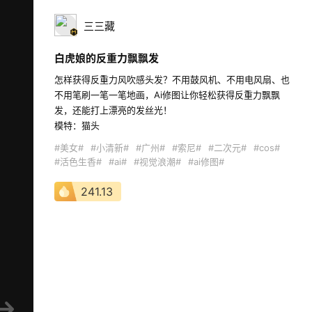
三三藏
白虎娘的反重力飘飘发
怎样获得反重力风吹感头发？不用鼓风机、不用电风扇、也
不用笔刷一笔一笔地画，Ai修图让你轻松获得反重力飘飘
发，还能打上漂亮的发丝光！

模特：猫头  
#美女#
#小清新#
#广州#
#索尼#
#二次元#
#cos#
#活色生香#
#ai#
#视觉浪潮#
#ai修图#
241.13