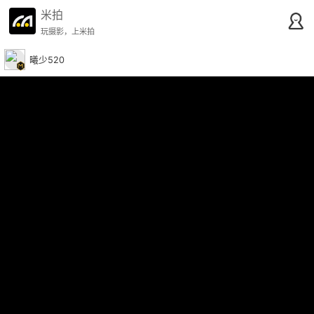
米拍
玩摄影，上米拍
曦少520