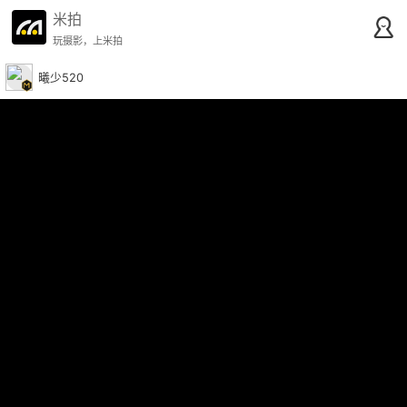
米拍
玩摄影，上米拍
曦少520