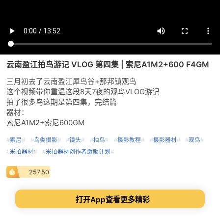
云南盈江拍鸟游记 VLOG 第四集 | 索尼A1M2+600 F4GM
三月初去了云南盈江犀鸟谷+那邦镇观鸟
这个视频带你重温这段8天7夜的观鸟VLOG游记
拍了很多鸟这期是第四集，完结篇
器材：
索尼A1M2+索尼600GM
#
索尼
#
#
鸟类摄影
#
#
镜头
#
#
拍鸟
#
#
摄影教程
#
#
摄影器材
#
#
观鸟
#
#
米拍器材
#
#
米拍器材创作者激励计划
#
257.50
打开App查看更多精彩