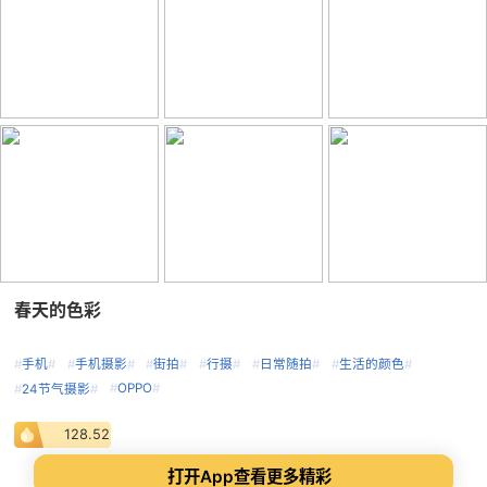
春天的色彩
#
手机
#
#
手机摄影
#
#
街拍
#
#
行摄
#
#
日常随拍
#
#
生活的颜色
#
#
OPPO
#
#
24节气摄影
#
128.52
打开App查看更多精彩