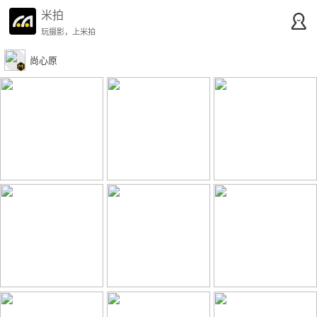
米拍
玩摄影，上米拍
尚心原