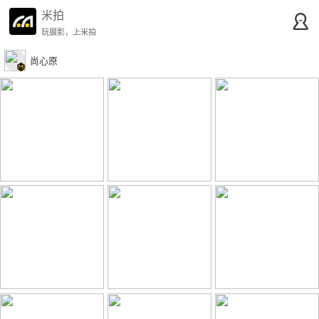
米拍
玩摄影，上米拍
尚心原