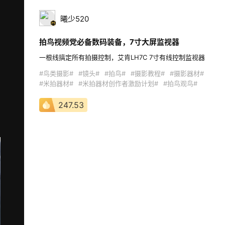
曦少520
拍鸟视频党必备数码装备，7寸大屏监视器
一根线搞定所有拍摄控制，艾肯LH7C 7寸有线控制监视器 
#鸟类摄影#
#镜头#
#拍鸟#
#摄影教程#
#摄影器材#
#米拍器材#
#米拍器材创作者激励计划#
#拍鸟观鸟#
247.53