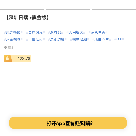
【深圳日落 •黑金版】
#
风光摄影
#
#
自然风光
#
#
巡城记
#
#
人间烟火
#
#
活色生香
#
#
DJI
#
#
六合视界
#
#
尘世烟火
#
#
边走边摄
#
#
视觉浪潮
#
#
境由心生
#
深圳
123.78
打开App查看更多精彩