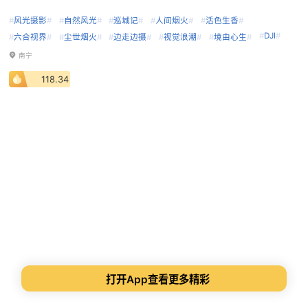
#
风光摄影
#
#
自然风光
#
#
巡城记
#
#
人间烟火
#
#
活色生香
#
#
DJI
#
#
六合视界
#
#
尘世烟火
#
#
边走边摄
#
#
视觉浪潮
#
#
境由心生
#
南宁
118.34
打开App查看更多精彩