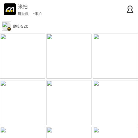
米拍
玩摄影，上米拍
曦少520