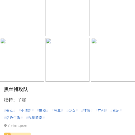
黑丝特攻队
模特：子榆
#
美女
#
#
小清新
#
#
车模
#
#
写真
#
#
少女
#
#
性感
#
#
广州
#
#
索尼
#
#
活色生香
#
#
视觉浪潮
#
广州911Space