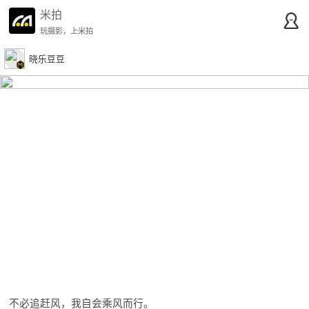
米拍
玩摄影，上米拍
晓乐豆豆
不必追赶风，我自会乘风而行。