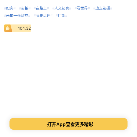
#
纪实
#
#
街拍
#
#
在路上
#
#
人文纪实
#
#
看世界
#
#
边走边摄
#
#
米拍一张封神
#
#
我要点评
#
#
佳能
#
104.32
打开App查看更多精彩