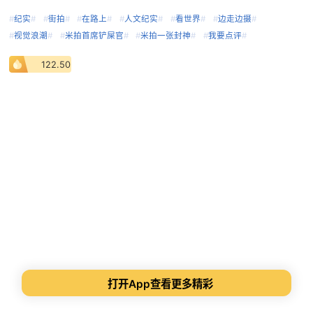
#
纪实
#
#
街拍
#
#
在路上
#
#
人文纪实
#
#
看世界
#
#
边走边摄
#
#
视觉浪潮
#
#
米拍首席铲屎官
#
#
米拍一张封神
#
#
我要点评
#
122.50
打开App查看更多精彩