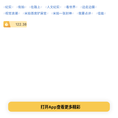
#
纪实
#
#
街拍
#
#
在路上
#
#
人文纪实
#
#
看世界
#
#
边走边摄
#
#
视觉浪潮
#
#
米拍首席铲屎官
#
#
米拍一张封神
#
#
我要点评
#
#
佳能
#
122.38
打开App查看更多精彩