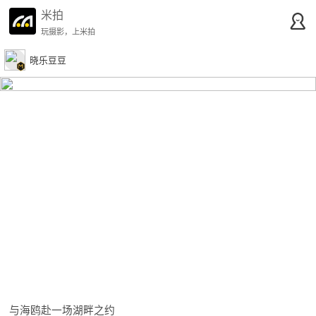
米拍
玩摄影，上米拍
晓乐豆豆
与海鸥赴一场湖畔之约