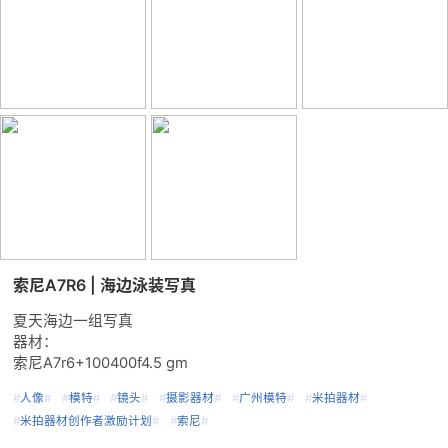
索尼A7R6 | 海边泳装写真
夏天海边一组写真
器材：
索尼A7r6+100400f4.5 gm
#
人像
#
#
模特
#
#
镜头
#
#
摄影器材
#
#
广州模特
#
#
米拍器材
#
#
米拍器材创作者激励计划
#
#
索尼
#