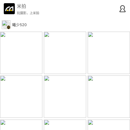
米拍
玩摄影，上米拍
曦少520