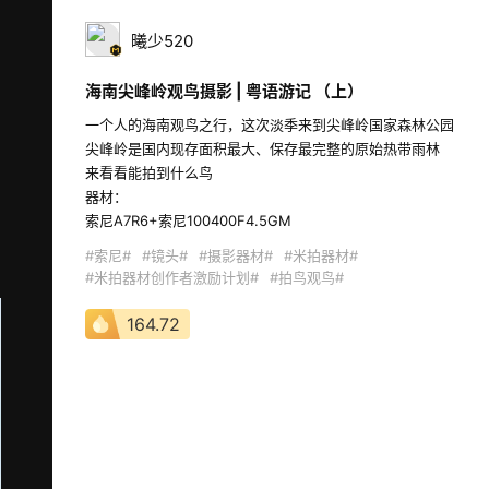
曦少520
海南尖峰岭观鸟摄影 | 粤语游记 （上）
一个人的海南观鸟之行，这次淡季来到尖峰岭国家森林公园

尖峰岭是国内现存面积最大、保存最完整的原始热带雨林

来看看能拍到什么鸟

器材：

索尼A7R6+索尼100400F4.5GM 
#索尼#
#镜头#
#摄影器材#
#米拍器材#
#米拍器材创作者激励计划#
#拍鸟观鸟#
164.72