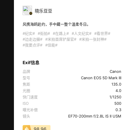
晓乐豆豆
风携海鸥赴约，手中藏一整个温柔冬日。 
#纪实#
#街拍#
#在路上#
#人文纪实#
#看世界#
#边走边摄#
#米拍首席铲屎官#
#米拍一张封神#
#我要点评#
#佳能#
Exif信息
品牌
Canon
型号
Canon EOS 5D Mark III
焦距
135.0
光圈
4.0
快门速度
1/1250
ISO
500
曝光补偿
0.3
镜头
EF70-200mm f/2.8L IS II USM
98.96