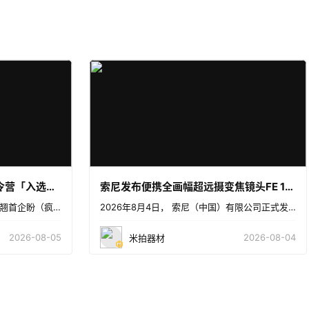
2026米拍全国大学生摄影夏令营「入选名单」公布！
索尼发布便携全画幅超远摄变焦镜头FE 100-400mm F5.6-8 OSS
流火盛夏，迎来了大学生摄影师们翘首企盼（疯狂催促）的时刻！「2026米拍全国大学生摄影夏令营」将奔赴
2026年8月4日， 索尼（中国）有限公司正式发布轻巧便携全画幅超远摄变焦镜头FE 100-400m
2026-08-05
2026-08-04
米拍器材