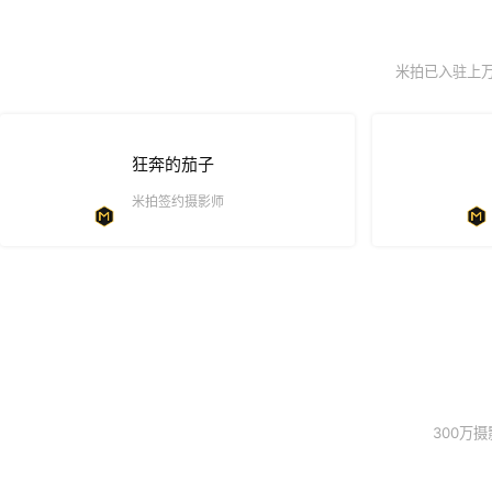
米拍已入驻上
狂奔的茄子
米拍签约摄影师
300万