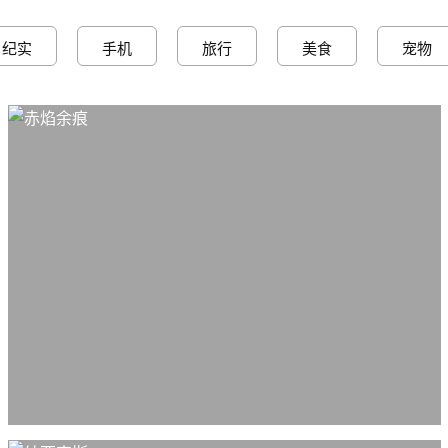
纪实
手机
旅行
美食
宠物