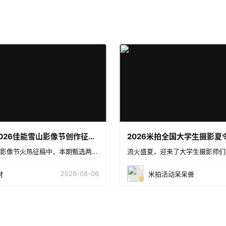
优秀作品｜2026佳能雪山影像节创作征选佳作赏析第六期
2026 佳能雪山影像节火热征稿中，本期甄选两部以北国冬日雪山为主题的投稿短片。摄影师奔赴冰封雪域群
2026-08-06
材
米拍活动呆呆兽