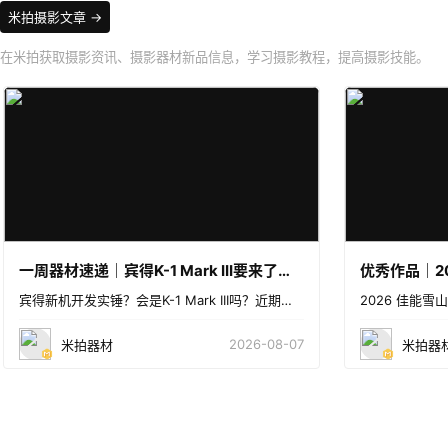
米拍摄影文章
在米拍获取摄影资讯、摄影器材新品信息，学习摄影教程，提高摄影技能。
一周器材速递｜宾得K-1 Mark III要来了？佳能新款超远摄镜头即将发布？
宾得新机开发实锤？会是K-1 Mark III吗？近期，海外有传闻称，宾得将推出新款相机，现在正在积
2026-08-07
米拍器材
米拍器