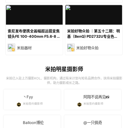
索尼发布便携全画幅超远摄变焦
米拍好物众拍 ｜第五十二期：明
镜头FE 100-400mm F5.6-8 
基（BenQ) PD2732U专业色准
OSS
显示器
米拍器材
米拍好物众拍
米拍明星摄影师
米拍已入驻上万摄影KOL、摄影机构，通过有米计划与知名品牌合作，扶持米拍摄影
师，助力摄影成长之路。
丶Fyy
阿翔不说再见📸
米拍签约摄影师
米拍签约摄影师
Balloon博伦
@一只佩奇