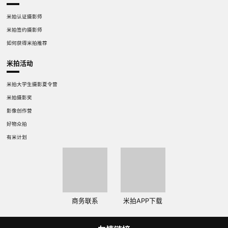
米拍认证摄影师
米拍签约摄影师
如何获得米拍推荐
米拍活动
米拍大学生摄影夏令营
米拍摄影奖
影像创作营
好物众拍
有米计划
商务联系
米拍APP下载