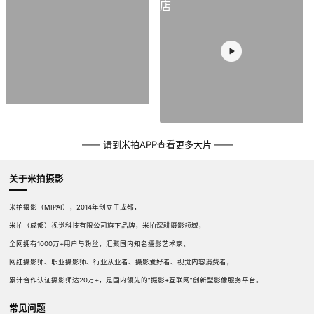
—— 请到米拍APP查看更多大片 ——
关于米拍摄影
米拍摄影（MIPAI），2014年创立于成都，
米拍（成都）视觉科技有限公司旗下品牌，米拍深耕摄影领域，
全网拥有1000万+用户与粉丝，汇聚国内知名摄影艺术家、
网红摄影师、职业摄影师、行业从业者、摄影爱好者、视觉内容消费者，
累计合作认证摄影师达20万+，是国内领先的“摄影+互联网”创新型影像服务平台。
常见问题