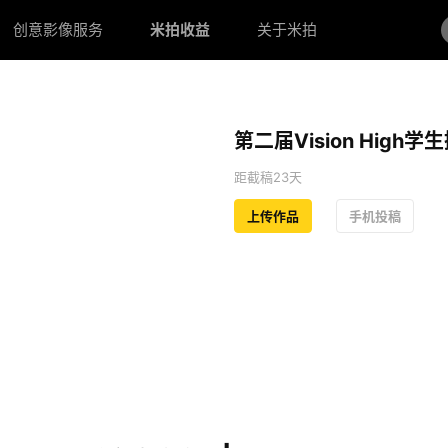
创意影像服务
米拍收益
关于米拍
第二届Vision High
距截稿23天
上传作品
手机投稿