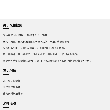
关于米拍摄影
米拍摄影（MIPAI），2014年创立于成都，
米拍（成都）视觉科技有限公司旗下品牌，米拍深耕摄影领域，
全网拥有1000万+用户与粉丝，汇聚国内知名摄影艺术家、
网红摄影师、职业摄影师、行业从业者、摄影爱好者、视觉内容消费者，
累计合作认证摄影师达20万+，是国内领先的“摄影+互联网”创新型影像服务平台。
常见问题
米拍认证摄影师
米拍签约摄影师
如何获得米拍推荐
米拍活动