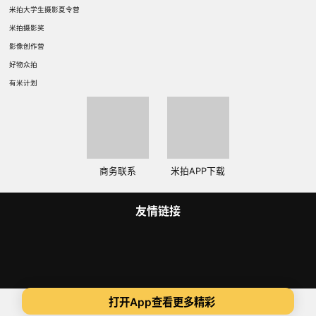
米拍大学生摄影夏令营
米拍摄影奖
影像创作营
好物众拍
有米计划
商务联系
米拍APP下载
友情链接
Copyright 2014-2025 米拍（成都）视觉科技有限公司 版权所有
打开App查看更多精彩
蜀ICP备14015734号
ICP证:川B2-20180306