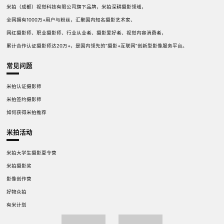
米拍（成都）视觉科技有限公司旗下品牌，米拍深耕摄影领域，
全网拥有1000万+用户与粉丝，汇聚国内知名摄影艺术家、
网红摄影师、职业摄影师、行业从业者、摄影爱好者、视觉内容消费者，
累计合作认证摄影师达20万+，是国内领先的“摄影+互联网”创新型影像服务平台。
常见问题
米拍认证摄影师
米拍签约摄影师
如何获得米拍推荐
米拍活动
米拍大学生摄影夏令营
米拍摄影奖
影像创作营
好物众拍
有米计划