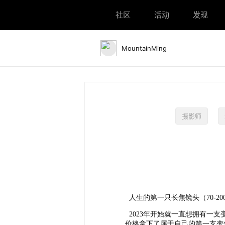
社区
社区
活动
活动
发现
发现
MountainMing
摄影师
人生的第一只长焦镜头（70-200
2023年开始就一直想拥有一支
价格拿下了属于自己的第一支变