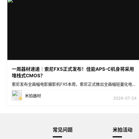
一周器材速递｜索尼FX5正式发布！佳能APS-C机身将采用
堆栈式CMOS？
索尼发布全画幅电影摄影机FX5本周，索尼正式推出全画幅轻量化电影摄影机FX5。FX5搭载新研发的全画
米拍器材
2026-07-24
常见问题
米拍活动