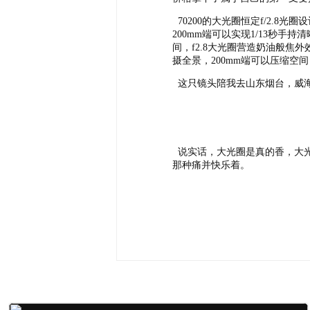
70200的大光圈恒定f/2.
200mm端可以实现1/13秒
间，f2.8大光圈营造奶油般焦
摄全景，200mm端可以压缩
这只镜头陪我去山东烟台，威海
说实话，大光圈是真的香，大光
那种痛并快乐着。