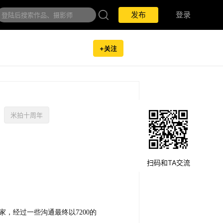
发布
发布
登录
登录
+关注
米拍十周年
扫码和TA交流
家，经过一些沟通最终以7200的