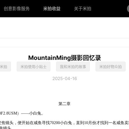
创意影像服务
创意影像服务
米拍收益
米拍收益
关于米拍
关于米拍
MountainMing摄影回忆录
米拍
米拍使用小贴士
我和米拍的故事
米拍好物众拍
2025-04-16
第二章
F2.8USM）——小白兔。
变焦镜头，便开始在咸鱼寻找70200小白兔，直到10月份才找到一名咸鱼卖
焦镜头。