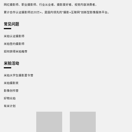
网红摄影师、职业摄影师、行业从业者、摄影爱好者、视觉内容消费者，
累计合作认证摄影师达20万+，是国内领先的“摄影+互联网”创新型影像服务平台。
常见问题
米拍认证摄影师
米拍签约摄影师
如何获得米拍推荐
米拍活动
米拍大学生摄影夏令营
米拍摄影奖
影像创作营
好物众拍
有米计划