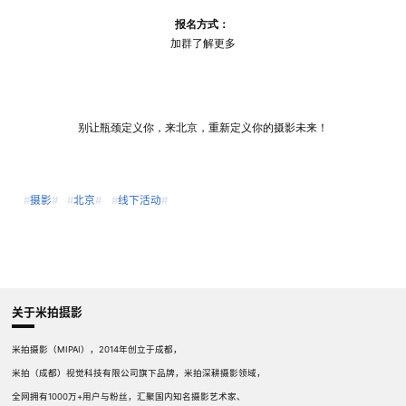
报名方式：
加群了解更多
别让瓶颈定义你，来北京，重新定义你的摄影未来！
#
摄影
#
#
北京
#
#
线下活动
#
关于米拍摄影
米拍摄影（MIPAI），2014年创立于成都，
米拍（成都）视觉科技有限公司旗下品牌，米拍深耕摄影领域，
全网拥有1000万+用户与粉丝，汇聚国内知名摄影艺术家、