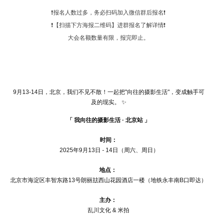
❗报名人数过多，务必扫码加入微信群后报名❗
❗【扫描下方海报二维码】进群报名了解详情❗
大会名额数量有限，报完即止。
9月13-14日，北京，我们不见不散！一起把"向往的摄影生活"，变成触手可
及的现实。 ✨
「 我向往的摄影生活 · 北京站 」
时间：
2025年9月13日 - 14日（周六、周日）
地点：
北京市海淀区丰智东路13号朗丽玆西山花园酒店一楼（地铁永丰南B口即达）
主办：
乱川文化 & 米拍