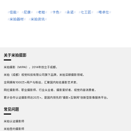
#
佳能
#
#
尼康
#
#
老蛙
#
#
卡色
#
#
永诺
#
#
七工匠
#
#
唯卓仕
#
#
米拍器材
#
#
米拍资讯
#
关于米拍摄影
米拍摄影（MIPAI），2014年创立于成都，
米拍（成都）视觉科技有限公司旗下品牌，米拍深耕摄影领域，
全网拥有1000万+用户与粉丝，汇聚国内知名摄影艺术家、
网红摄影师、职业摄影师、行业从业者、摄影爱好者、视觉内容消费者，
累计合作认证摄影师达20万+，是国内领先的“摄影+互联网”创新型影像服务平台。
常见问题
米拍认证摄影师
米拍签约摄影师