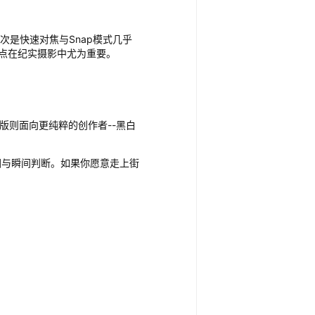
次是快速对焦与Snap模式几乎
点在纪实摄影中尤为重要。
me版则面向更纯粹的创作者--黑白
图与瞬间判断。如果你愿意走上街