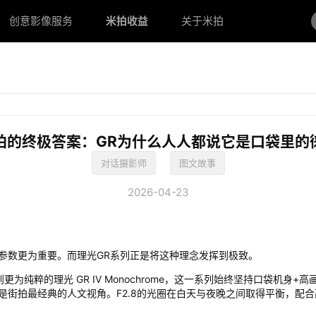
创意影像服务
创意影像服务
米拍收益
米拍收益
关于米拍
关于米拍
拍的终极答案：GR为什么人人都说它是口袋里的
对话摄影师
图文故事
2026-04-23
参数更为重要。而理光GR系列正是将这种理念发挥到极致。
V，再到更为纯粹的理光 GR IV Monochrome，这一系列始终坚持口袋机
是街拍最经典的人文视角。F2.8的光圈在白天与夜晚之间取得平衡，配合