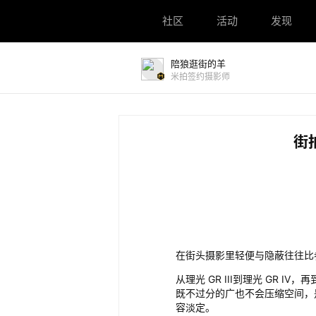
社区
社区
活动
活动
发现
发现
陪狼逛街的羊
米拍签约摄影师
街
在街头摄影里轻便与隐蔽往往比
从理光 GR III到理光 GR I
既不过分的广也不会压缩空间，
容淡定。