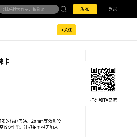
发布
发布
登录
登录
+关注
徕卡
扫码和TA交流
身+高画质的核心思路。28mm等效焦段
高ISO性能，让抓拍变得更加从