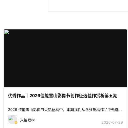
优秀作品｜2026佳能雪山影像节创作征选佳作赏析第五期
2026 佳能雪山影像节火热征稿中，本期我们从众多投稿作品中甄选了两支高原诗意主题的视频作品。两位摄
米拍器材
2026-07-29