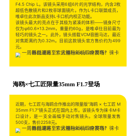
F4.5 Chip L。该镜头采用6组6片的光学结构，内含2枚
超低色散镜片和2枚非球面镜片。作为L卡口联盟成员，
唯卓仕此次新品支持L卡口机内校正功能。
该镜头最大的亮点在于其极为紧凑的体积——镜身尺寸
仅为φ60.6×13.2mm，重量约60g，是唯卓仕目前最为
轻巧的镜头之一。此外，镜头搭载VCM音圈马达，最近
对焦距离约为0.32m。目前这款镜头官方售价约为499
元。
海鸥×七工匠限量35mm F1.7登场
近期，七工匠与海鸥合作推出的限量版“海鸥 × 七工匠 M
35mm F1.7”镜头正式在国内上市。该镜头专为徕卡M卡
口设计，是一支全画幅手动对焦镜头。全球限量发售
500支，售价2258元。