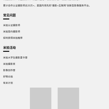
累计合作认证摄影师达20万+，是国内领先的“摄影+互联网”创新型影像服务平台。
常见问题
米拍认证摄影师
米拍签约摄影师
如何获得米拍推荐
米拍活动
米拍大学生摄影夏令营
米拍摄影奖
影像创作营
好物众拍
有米计划