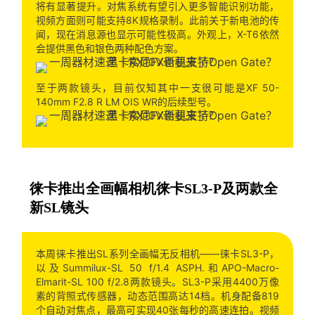
将有显著提升。对焦系统有望引入更多智能识别功能，
视频方面则可能支持8K规格录制。此前关于新电池的传
闻，现在消息源也显示可能性极高。外观上，X-T6依然
会提供黑色和银色两种配色方案。
至于两款镜头，目前仅知其中一支很可能是XF 50-
140mm F2.8 R LM OIS WR的后续型号。
徕卡推出全画幅相机徕卡SL3-P及两款全
新SL镜头
本周徕卡推出SL系列全画幅无反相机——徕卡SL3-P，
以及Summilux-SL 50 f/1.4 ASPH.和APO-Macro-
Elmarit-SL 100 f/2.8两款镜头。SL3-P采用4400万像
素的背照式传感器，动态范围高达14档。机身配备819
个自动对焦点，最高可实现40张每秒的高速连拍。视频