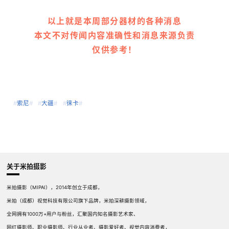
以上就是本周部分器材的各种消息
本文不对传闻内容准确性和消息来源负责
仅供参考！
#
索尼
#
#
大疆
#
#
徕卡
#
关于米拍摄影
米拍摄影（MIPAI），2014年创立于成都，
米拍（成都）视觉科技有限公司旗下品牌，米拍深耕摄影领域，
全网拥有1000万+用户与粉丝，汇聚国内知名摄影艺术家、
网红摄影师、职业摄影师、行业从业者、摄影爱好者、视觉内容消费者，