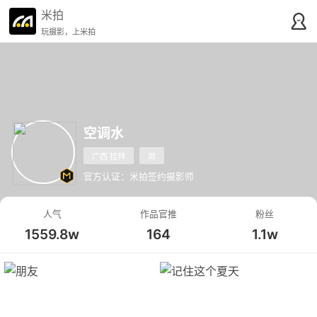
米拍
玩摄影，上米拍
空调水
广西 桂林
男
官方认证：米拍签约摄影师
人气
作品官推
粉丝
1559.8w
164
1.1w