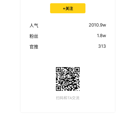
+关注
2010.9w
人气
1.8w
粉丝
313
官推
扫码和TA交流