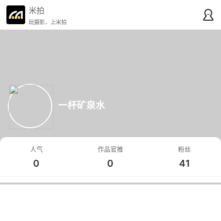
米拍
玩摄影，上米拍
一杯矿泉水
人气
作品官推
粉丝
0
0
41