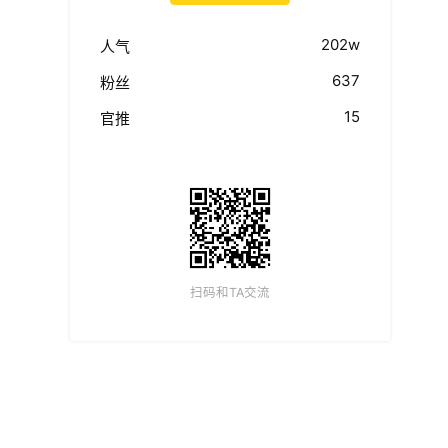
202w
人气
637
粉丝
15
官推
扫码和TA交流