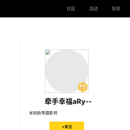
社区
活动
发现
牵手幸福aRy--
米拍新秀摄影师
+关注