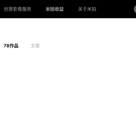
创意影像服务
米拍收益
关于米拍
78作品
文章