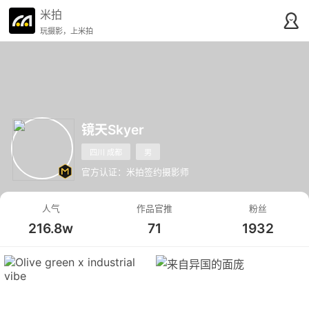
米拍
玩摄影，上米拍
镜天Skyer
四川 成都
男
官方认证：米拍签约摄影师
人气
作品官推
粉丝
216.8w
71
1932