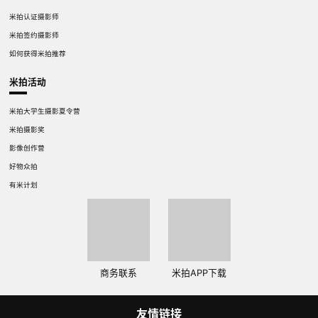
米拍认证摄影师
米拍签约摄影师
如何获得米拍推荐
米拍活动
米拍大学生摄影夏令营
米拍摄影奖
影像创作营
好物众拍
有米计划
商务联系
米拍APP下载
友情链接