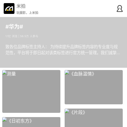
米拍
玩摄影，上米拍
#华为#
1.1亿 浏览 | 56.5万 人参与
致各位品牌标签主持人： 为持续提升品牌标签内容的专业度与规
范性，平台将于即日起对该类标签进行官方统一管理。我们诚挚邀
请各位主持人，在行使精选权限时，严格遵循平台规范，共同维护
品牌内容的专业形象。同时，我们欢迎有志于担任品牌标签主持人
的用户提交申请，加入我们的管理团队。