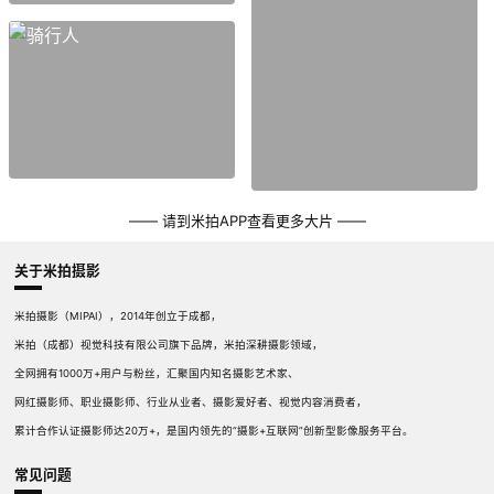
—— 请到米拍APP查看更多大片 ——
关于米拍摄影
米拍摄影（MIPAI），2014年创立于成都，
米拍（成都）视觉科技有限公司旗下品牌，米拍深耕摄影领域，
全网拥有1000万+用户与粉丝，汇聚国内知名摄影艺术家、
网红摄影师、职业摄影师、行业从业者、摄影爱好者、视觉内容消费者，
累计合作认证摄影师达20万+，是国内领先的“摄影+互联网”创新型影像服务平台。
常见问题