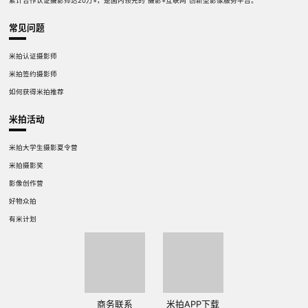
累计合作认证摄影师达20万+，是国内领先的“摄影+互联网”创新型影像服务平台。
常见问题
米拍认证摄影师
米拍签约摄影师
如何获得米拍推荐
米拍活动
米拍大学生摄影夏令营
米拍摄影奖
影像创作营
好物众拍
有米计划
商务联系
米拍APP下载