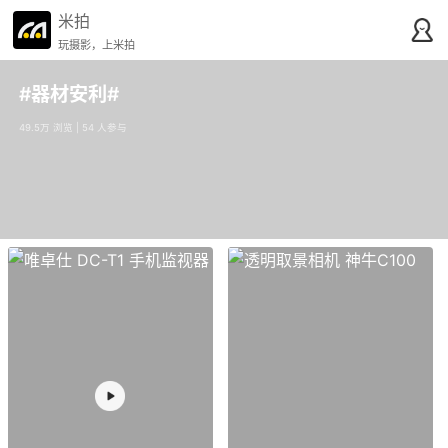
米拍
玩摄影，上米拍
#器材安利#
49.5万 浏览 | 54 人参与