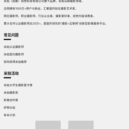
米拍（成都）视觉科技有限公司旗下品牌，米拍深耕摄影领域，
全网拥有1000万+用户与粉丝，汇聚国内知名摄影艺术家、
网红摄影师、职业摄影师、行业从业者、摄影爱好者、视觉内容消费者，
累计合作认证摄影师达20万+，是国内领先的“摄影+互联网”创新型影像服务平台。
常见问题
米拍认证摄影师
米拍签约摄影师
如何获得米拍推荐
米拍活动
米拍大学生摄影夏令营
米拍摄影奖
影像创作营
好物众拍
有米计划