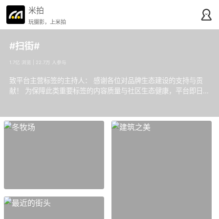
米拍
玩摄影，上米拍
#扫街#
1.7亿 浏览 | 22.7万 人参与
致平台主营标签的主持人： 感谢各位对品牌生态建设的支持与贡
献！ 为保障此类重要标签的内容质量与社区生态健康，平台即日
起将实施官方强化管理。恳请各位主持人务必以更高标准审慎行使
精选权，确保内容精良、评选公正，共同守护标签的良好氛围。我
们持续开放主持人申请通道，欢迎符合条件的用户提交申请。请注
意，对于未能满足管理要求的主持人，平台将依据规则进行资格评
估。 感谢各位对维护社区核心内容生态所付出的努力！