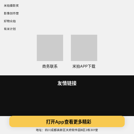
米拍摄影奖
影像创作营
好物众拍
有米计划
商务联系
米拍APP下载
友情链接
Copyright 2014-2025 米拍（成都）视觉科技有限公司 版权所有
打开App查看更多精彩
蜀ICP备14015734号
ICP证:川B2-20180306
地址：四川成都高新区天府软件园B区2栋301室