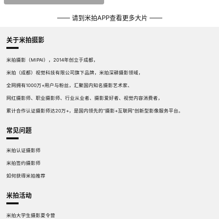
—— 请到米拍APP查看更多大片 ——
关于米拍摄影
米拍摄影（MIPAI），2014年创立于成都，
米拍（成都）视觉科技有限公司旗下品牌，米拍深耕摄影领域，
全网拥有1000万+用户与粉丝，汇聚国内知名摄影艺术家、
网红摄影师、职业摄影师、行业从业者、摄影爱好者、视觉内容消费者，
累计合作认证摄影师达20万+，是国内领先的“摄影+互联网”创新型影像服务平台。
常见问题
米拍认证摄影师
米拍签约摄影师
如何获得米拍推荐
米拍活动
米拍大学生摄影夏令营