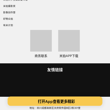
米拍摄影奖
影像创作营
好物众拍
有米计划
商务联系
米拍APP下载
友情链接
Copyright 2014-2025 米拍（成都）视觉科技有限公司 版权所有
打开App查看更多精彩
蜀ICP备14015734号
ICP证:川B2-20180306
地址：四川成都高新区天府软件园B区2栋301室