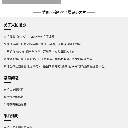
—— 请到米拍APP查看更多大片 ——
关于米拍摄影
米拍摄影（MIPAI），2014年创立于成都，
米拍（成都）视觉科技有限公司旗下品牌，米拍深耕摄影领域，
全网拥有1000万+用户与粉丝，汇聚国内知名摄影艺术家、
网红摄影师、职业摄影师、行业从业者、摄影爱好者、视觉内容消费者，
累计合作认证摄影师达20万+，是国内领先的“摄影+互联网”创新型影像服务平台。
常见问题
米拍认证摄影师
米拍签约摄影师
如何获得米拍推荐
米拍活动
米拍大学生摄影夏令营