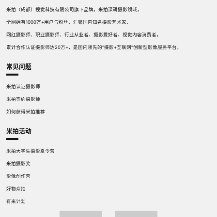
米拍（成都）视觉科技有限公司旗下品牌，米拍深耕摄影领域，
全网拥有1000万+用户与粉丝，汇聚国内知名摄影艺术家、
网红摄影师、职业摄影师、行业从业者、摄影爱好者、视觉内容消费者，
累计合作认证摄影师达20万+，是国内领先的“摄影+互联网”创新型影像服务平台。
常见问题
米拍认证摄影师
米拍签约摄影师
如何获得米拍推荐
米拍活动
米拍大学生摄影夏令营
米拍摄影奖
影像创作营
好物众拍
有米计划