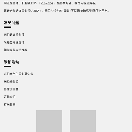
网红摄影师、职业摄影师、行业从业者、摄影爱好者、视觉内容消费者，
累计合作认证摄影师达20万+，是国内领先的“摄影+互联网”创新型影像服务平台。
常见问题
米拍认证摄影师
米拍签约摄影师
如何获得米拍推荐
米拍活动
米拍大学生摄影夏令营
米拍摄影奖
影像创作营
好物众拍
有米计划