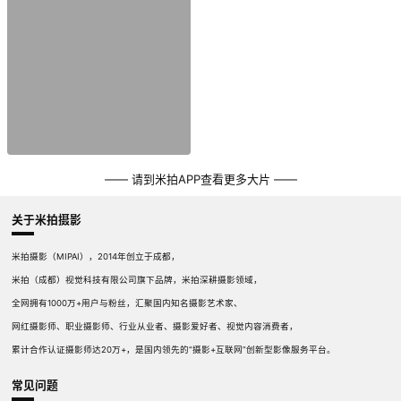
—— 请到米拍APP查看更多大片 ——
关于米拍摄影
米拍摄影（MIPAI），2014年创立于成都，
米拍（成都）视觉科技有限公司旗下品牌，米拍深耕摄影领域，
全网拥有1000万+用户与粉丝，汇聚国内知名摄影艺术家、
网红摄影师、职业摄影师、行业从业者、摄影爱好者、视觉内容消费者，
累计合作认证摄影师达20万+，是国内领先的“摄影+互联网”创新型影像服务平台。
常见问题